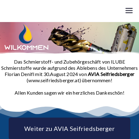
ILUBE – KSS und Zubehör
Ilube - Schmierstoffe und Zubehör - Florian Denifl
Das Schmierstoff- und Zubehörgeschäft von ILUBE
Schmierstoffe wurde aufgrund des Ablebens des Unternehmers
Florian Denifl mit 30.August 2024 von
AVIA Seifriedsberger
(www.seifriedsberger.at) übernommen!
Allen Kunden sagen wir ein herzliches Dankeschön!
Weiter zu AVIA Seifriedsberger